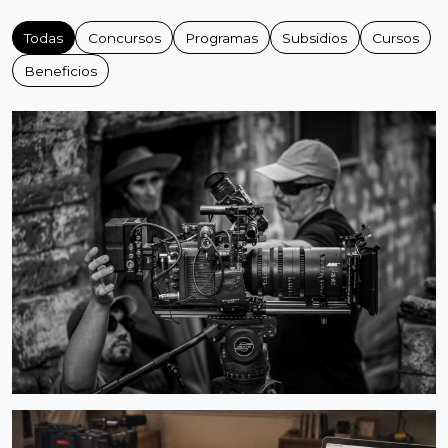
Todas
Concursos
Programas
Subsidios
Cursos
Beneficios
BENEFICIO
Salta Cash Rebate
Abierta hasta 30/09/2026